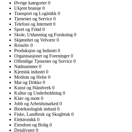
Øvrige kategorier
0
Ukjent bransje
0
Transport og Logistikk
0
Tjenester og Service
0
Telefoni og Internett
0
Sport og Fritid
0
Skole, Utdanning og Forskning
0
Skjønnhet og Velvære
0
Reiseliv
0
Produksjon og Industri
0
Organisasjoner og Foreninger
0
Offentlige Tjenester og Service
0
Nødnummer
0
Kjemisk industri
0
Medisin og Helse
0
Mat og Drikke
0
Kunst og Håndverk
0
Kultur og Underholdning
0
Klær og mote
0
Jobb og Arbeidsmarked
0
Bioteknologisk industi
0
Fiske, Landbruk og Skogbruk
0
Elektronikk
0
Eiendom og Bolig
0
Detaljvarer
0