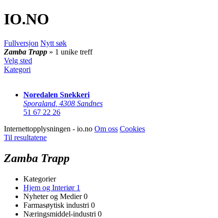
IO
.NO
Fullversjon
Nytt søk
Zamba Trapp
» 1 unike treff
Velg sted
Kategori
Noredalen Snekkeri
Sporaland
,
4308 Sandnes
51 67 22 26
Internettopplysningen - io.no
Om oss
Cookies
Til resultatene
Zamba Trapp
Kategorier
Hjem og Interiør
1
Nyheter og Medier
0
Farmasøytisk industri
0
Næringsmiddel-industri
0