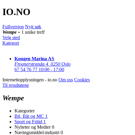
IO
.NO
Fullversjon
Nytt søk
Wempe
» 1 unike treff
Velg sted
Kategori
Kongen Marina AS
Frognerstranda 4
,
0250 Oslo
67 54 76 77
10:00 - 17:00
Internettopplysningen - io.no
Om oss
Cookies
Til resultatene
Wempe
Kategorier
Bil, Båt og MC
1
Sport og Fritid
1
Nyheter og Medier
0
Næringsmiddel-industri
0