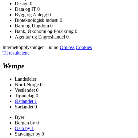
Design
0
Data og IT
0
Bygg og Anlegg
0
Bioteknologisk industi
0
Barn og Ungdom
0
Bank, Økonomi og Forsikring
0
Agentur og Engroshandel
0
Internettopplysningen - io.no
Om oss
Cookies
Til resultatene
Wempe
Landsdeler
Nord-Norge
0
Vestlandet
0
Trøndelag
0
Østlandet
1
Sørlandet
0
Byer
Bergen by
0
Oslo by
1
Stavanger by
0