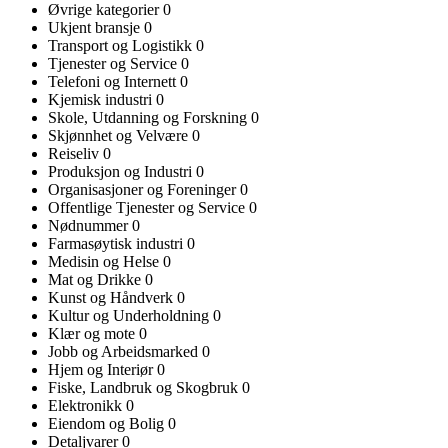
Øvrige kategorier
0
Ukjent bransje
0
Transport og Logistikk
0
Tjenester og Service
0
Telefoni og Internett
0
Kjemisk industri
0
Skole, Utdanning og Forskning
0
Skjønnhet og Velvære
0
Reiseliv
0
Produksjon og Industri
0
Organisasjoner og Foreninger
0
Offentlige Tjenester og Service
0
Nødnummer
0
Farmasøytisk industri
0
Medisin og Helse
0
Mat og Drikke
0
Kunst og Håndverk
0
Kultur og Underholdning
0
Klær og mote
0
Jobb og Arbeidsmarked
0
Hjem og Interiør
0
Fiske, Landbruk og Skogbruk
0
Elektronikk
0
Eiendom og Bolig
0
Detaljvarer
0