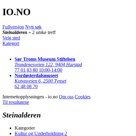
IO
.NO
Fullversjon
Nytt søk
Steinalderen
» 2 unike treff
Velg sted
Kategori
Sør Troms Museum Stiftelsen
Trondenesveien 122
,
9404 Harstad
77 01 83 80
10:00-14:00
Nordøsterdalsmuseet
Kongsveien 6
,
2500 Tynset
62 48 08 70
Internettopplysningen - io.no
Om oss
Cookies
Til resultatene
Steinalderen
Kategorier
Kultur og Underholdning
2