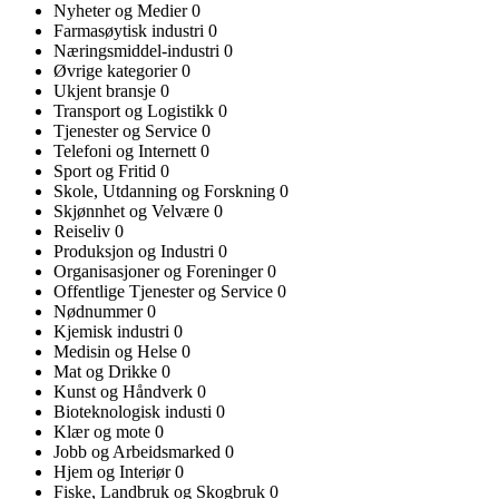
Nyheter og Medier
0
Farmasøytisk industri
0
Næringsmiddel-industri
0
Øvrige kategorier
0
Ukjent bransje
0
Transport og Logistikk
0
Tjenester og Service
0
Telefoni og Internett
0
Sport og Fritid
0
Skole, Utdanning og Forskning
0
Skjønnhet og Velvære
0
Reiseliv
0
Produksjon og Industri
0
Organisasjoner og Foreninger
0
Offentlige Tjenester og Service
0
Nødnummer
0
Kjemisk industri
0
Medisin og Helse
0
Mat og Drikke
0
Kunst og Håndverk
0
Bioteknologisk industi
0
Klær og mote
0
Jobb og Arbeidsmarked
0
Hjem og Interiør
0
Fiske, Landbruk og Skogbruk
0