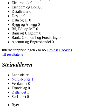
Elektronikk
0
Eiendom og Bolig
0
Detaljvarer
0
Design
0
Data og IT
0
Bygg og Anlegg
0
Bil, Båt og MC
0
Barn og Ungdom
0
Bank, Økonomi og Forsikring
0
Agentur og Engroshandel
0
Internettopplysningen - io.no
Om oss
Cookies
Til resultatene
Steinalderen
Landsdeler
Nord-Norge
1
Vestlandet
0
Trøndelag
0
Østlandet
1
Sørlandet
0
Byer