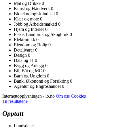
Mat og Drikke
0
Kunst og Håndverk
0
Bioteknologisk industi
0
Klær og mote
0
Jobb og Arbeidsmarked
0
Hjem og Interiør
0
Fiske, Landbruk og Skogbruk
0
Elektronikk
0
Eiendom og Bolig
0
Detaljvarer
0
Design
0
Data og IT
0
Bygg og Anlegg
0
Bil, Båt og MC
0
Barn og Ungdom
0
Bank, Økonomi og Forsikring
0
Agentur og Engroshandel
0
Internettopplysningen - io.no
Om oss
Cookies
Til resultatene
Opptatt
Landsdeler