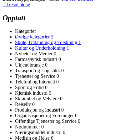
Til resultatene
Opptatt
Kategorier
Øvrige kategorier
2
Skole, Utdanning og Forskning
1
Kultur og Underholdning
1
Nyheter og Medier
0
Farmasøytisk industri
0
Ukjent bransje
0
Transport og Logistikk
0
Tjenester og Service
0
Telefoni og Internett
0
Sport og Fritid
0
Kjemisk industri
0
Skjønnhet og Velvære
0
Reiseliv
0
Produksjon og Industri
0
Organisasjoner og Foreninger
0
Offentlige Tjenester og Service
0
Nødnummer
0
Næringsmiddel-industri
0
Medisin og Helse
0