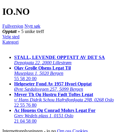
IO
.NO
Fullversjon
Nytt søk
Opptatt
» 5 unike treff
Velg sted
Kategori
STALL, LEVENDE OPPTATT AV DET SA
Depotgata 22
,
2000 Lillestrøm
Olav Grolle Olsens Legat Til
Museplass 1
,
5020 Bergen
55 58 20 00
Helgeseter Fond Av 1957 Hvori Opptat
Øvre Sædalsvegen 257
,
5099 Bergen
Meyer Th Og Hustru Født Toftes Legat
v/ Hans Didrik Schou Hafrsfjordgata 29B
,
0268 Oslo
22 55 76 80
Ac Houens Og Conrad Mohrs Legat For
Grev Wedels plass 1
,
0151 Oslo
21 04 58 00
Internettopplysningen - io.no
Om oss
Cookies