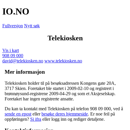
IO
.NO
Fullversjon
Nytt søk
Telekiosken
Vis i kart
908 09 000
david@telekiosken.no
www.telekiosken.no
Mer informasjon
Telekiosken holder til på besøksadressen
Kongens gate 20A
,
3717 Skien
. Foretaket ble startet i 2009-02-10 og registrert i
brønnøysund-registrene 2009-04-29 og som et Aksjeselskap.
Foretaket har ingen registrerte ansatte.
Du kan ta kontakt med Telekiosken på telefon 908 09 000, ved å
sende en epost
eller
besøke deres hjemmeside
. Er noe feil på
oppføringen?
Si ifra
eller logg inn og rediger detaljene.