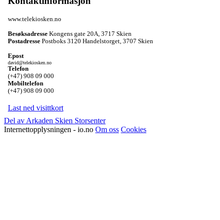
Kontaktinformasjon
www.telekiosken.no
Besøksadresse
Kongens gate 20A
,
3717 Skien
Postadresse
Postboks 3120 Handelstorget
,
3707 Skien
Epost
david@telekiosken.no
Telefon
(+47) 908 09 000
Mobiltelefon
(+47) 908 09 000
Last ned visittkort
Del av Arkaden Skien Storsenter
Internettopplysningen - io.no
Om oss
Cookies