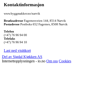
Kontaktinformasjon
www.byggmakker.no/narvik
Besøksadresse
Fagernesveien 144
,
8514 Narvik
Postadresse
Postboks 652 Fagernes
,
8508 Narvik
Telefon
(+47) 76 96 94 00
Telefaks
(+47) 76 96 94 10
Last ned visittkort
Del av Sigdal Kjøkken AS
Internettopplysningen - io.no
Om oss
Cookies