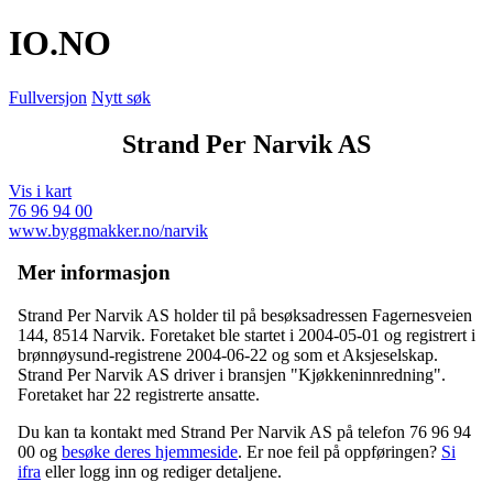
IO
.NO
Fullversjon
Nytt søk
Strand Per Narvik AS
Vis i kart
76 96 94 00
www.byggmakker.no/narvik
Mer informasjon
Strand Per Narvik AS holder til på besøksadressen
Fagernesveien
144
,
8514 Narvik
. Foretaket ble startet i 2004-05-01 og registrert i
brønnøysund-registrene 2004-06-22 og som et Aksjeselskap.
Strand Per Narvik AS driver i bransjen "Kjøkkeninnredning".
Foretaket har 22 registrerte ansatte.
Du kan ta kontakt med Strand Per Narvik AS på telefon 76 96 94
00 og
besøke deres hjemmeside
. Er noe feil på oppføringen?
Si
ifra
eller logg inn og rediger detaljene.