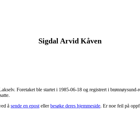
Sigdal Arvid Kåven
Lakselv
. Foretaket ble startet i 1985-06-18 og registrert i brønnøysun
satte.
 ved å
sende en epost
eller
besøke deres hjemmeside
. Er noe feil på op