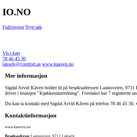
IO
.NO
Fullversjon
Nytt søk
Vis i kart
78 46 45 30
lakselv@comfort.as
www.kaaven.no
Mer informasjon
Sigdal Arvid Kåven holder til på besøksadressen
Laatasveien
,
9711 
driver i bransjen "Kjøkkeninnredning". Foretaket har 7 registrerte an
Du kan ta kontakt med Sigdal Arvid Kåven på telefon 78 46 45 30,
Kontaktinformasjon
www.kaaven.no
Besøksadresse
Laatasveien
,
9711 Lakselv