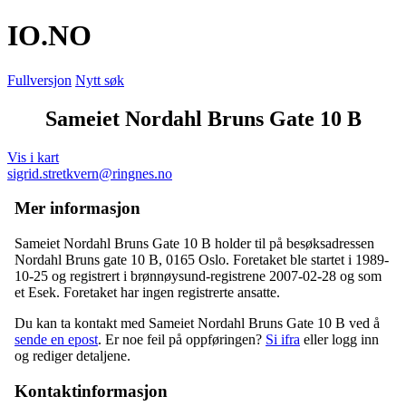
IO
.NO
Fullversjon
Nytt søk
Sameiet Nordahl Bruns Gate 10 B
Vis i kart
sigrid.stretkvern@ringnes.no
Mer informasjon
Sameiet Nordahl Bruns Gate 10 B holder til på besøksadressen
Nordahl Bruns gate 10 B
,
0165 Oslo
. Foretaket ble startet i 1989-
10-25 og registrert i brønnøysund-registrene 2007-02-28 og som
et
Esek
. Foretaket har ingen registrerte ansatte.
Du kan ta kontakt med Sameiet Nordahl Bruns Gate 10 B ved å
sende en epost
. Er noe feil på oppføringen?
Si ifra
eller logg inn
og rediger detaljene.
Kontaktinformasjon