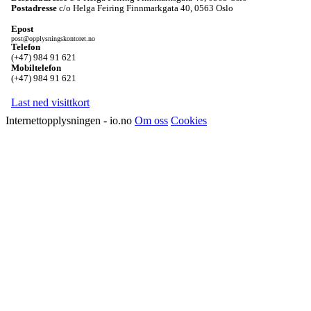
Postadresse
c/o Helga Feiring Finnmarkgata 40
,
0563 Oslo
Epost
post@opplysningskontoret.no
Telefon
(+47) 984 91 621
Mobiltelefon
(+47) 984 91 621
Last ned visittkort
Internettopplysningen - io.no
Om oss
Cookies