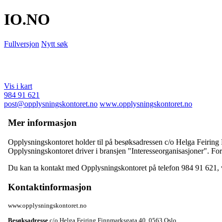
IO
.NO
Fullversjon
Nytt søk
Vis i kart
984 91 621
post@opplysningskontoret.no
www.opplysningskontoret.no
Mer informasjon
Opplysningskontoret holder til på besøksadressen
c/o Helga Feiring
Opplysningskontoret driver i bransjen "Interesseorganisasjoner". Fore
Du kan ta kontakt med Opplysningskontoret på telefon 984 91 621,
Kontaktinformasjon
www.opplysningskontoret.no
Besøksadresse
c/o Helga Feiring Finnmarksgata 40
,
0563 Oslo