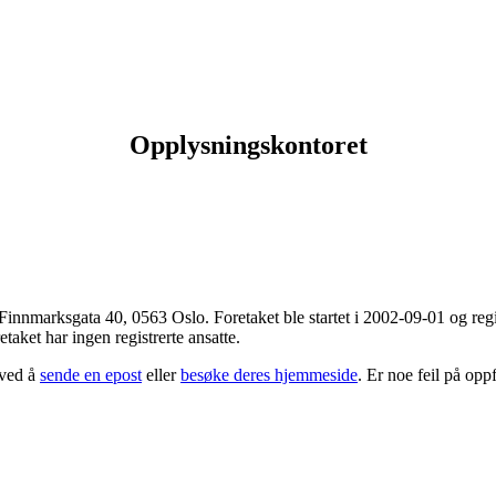
Opplysningskontoret
 Finnmarksgata 40
,
0563 Oslo
. Foretaket ble startet i 2002-09-01 og r
taket har ingen registrerte ansatte.
 ved å
sende en epost
eller
besøke deres hjemmeside
. Er noe feil på op