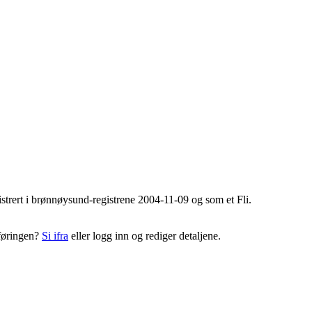
egistrert i brønnøysund-registrene 2004-11-09 og som et
Fli
.
pføringen?
Si ifra
eller logg inn og rediger detaljene.