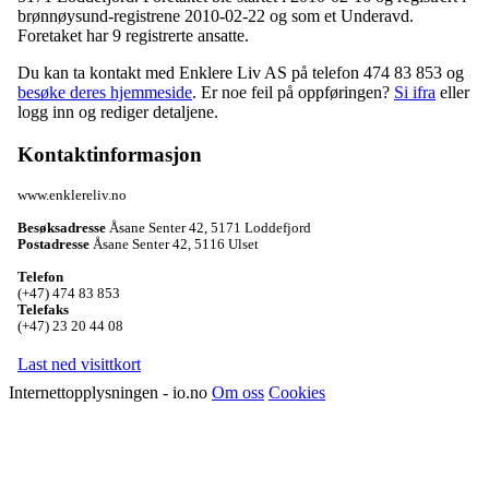
brønnøysund-registrene 2010-02-22 og som et
Underavd
.
Foretaket har 9 registrerte ansatte.
Du kan ta kontakt med Enklere Liv AS på telefon 474 83 853 og
besøke deres hjemmeside
. Er noe feil på oppføringen?
Si ifra
eller
logg inn og rediger detaljene.
Kontaktinformasjon
www.enklereliv.no
Besøksadresse
Åsane Senter 42
,
5171 Loddefjord
Postadresse
Åsane Senter 42
,
5116 Ulset
Telefon
(+47) 474 83 853
Telefaks
(+47) 23 20 44 08
Last ned visittkort
Internettopplysningen - io.no
Om oss
Cookies