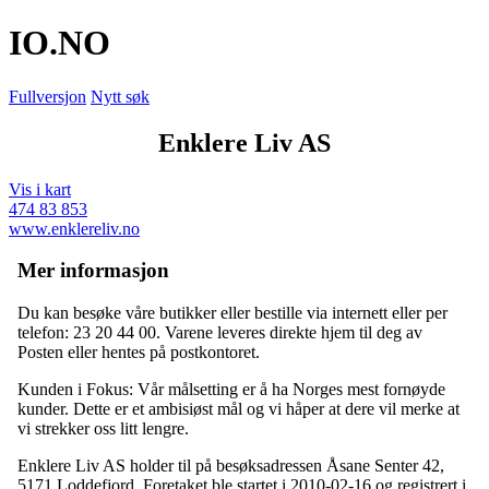
IO
.NO
Fullversjon
Nytt søk
Enklere Liv AS
Vis i kart
474 83 853
www.enklereliv.no
Mer informasjon
Du kan besøke våre butikker eller bestille via internett eller per
telefon: 23 20 44 00. Varene leveres direkte hjem til deg av
Posten eller hentes på postkontoret.
Kunden i Fokus: Vår målsetting er å ha Norges mest fornøyde
kunder. Dette er et ambisiøst mål og vi håper at dere vil merke at
vi strekker oss litt lengre.
Enklere Liv AS holder til på besøksadressen
Åsane Senter 42
,
5171 Loddefjord
. Foretaket ble startet i 2010-02-16 og registrert i