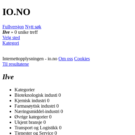
IO
.NO
Fullversjon
Nytt søk
Ilve
» 0 unike treff
Velg sted
Kategori
Internettopplysningen - io.no
Om oss
Cookies
Til resultatene
Ilve
Kategorier
Bioteknologisk industi
0
Kjemisk industri
0
Farmasøytisk industri
0
Næringsmiddel-industri
0
Øvrige kategorier
0
Ukjent bransje
0
Transport og Logistikk
0
Tjenester og Service
0