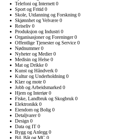
Telefoni og Internett
0
Sport og Fritid
0
Skole, Utdanning og Forskning
0
Skjønnhet og Velvære
0
Reiseliv
0
Produksjon og Industri
0
Organisasjoner og Foreninger
0
Offentlige Tjenester og Service
0
Nødnummer
0
Nyheter og Medier
0
Medisin og Helse
0
Mat og Drikke
0
Kunst og Håndverk
0
Kultur og Underholdning
0
Klær og mote
0
Jobb og Arbeidsmarked
0
Hjem og Interiør
0
Fiske, Landbruk og Skogbruk
0
Elektronikk
0
Eiendom og Bolig
0
Detaljvarer
0
Design
0
Data og IT
0
Bygg og Anlegg
0
Bil, Båt og MC
0