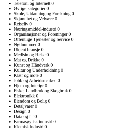
Telefoni og Internett
0
Øvrige kategorier
0
Skole, Utdanning og Forskning
0
Skjønnhet og Velvære
0
Reiseliv
0
Næringsmiddel-industri
0
Organisasjoner og Foreninger
0
Offentlige Tjenester og Service
0
Nødnummer
0
Ukjent bransje
0
Medisin og Helse
0
Mat og Drikke
0
Kunst og Håndverk
0
Kultur og Underholdning
0
Klær og mote
0
Jobb og Arbeidsmarked
0
Hjem og Interiør
0
Fiske, Landbruk og Skogbruk
0
Elektronikk
0
Eiendom og Bolig
0
Detaljvarer
0
Design
0
Data og IT
0
Farmasøytisk industri
0
Kjemisk industri
0