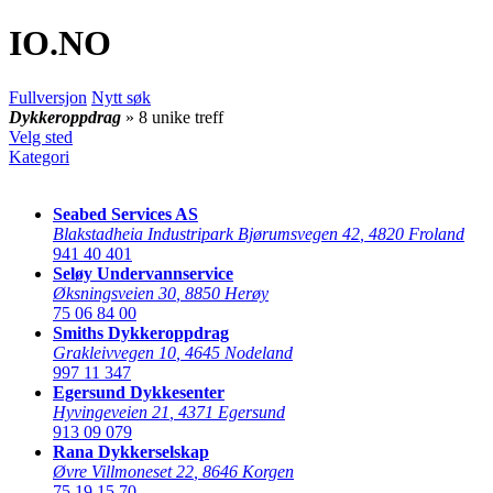
IO
.NO
Fullversjon
Nytt søk
Dykkeroppdrag
» 8 unike treff
Velg sted
Kategori
Seabed Services AS
Blakstadheia Industripark Bjørumsvegen 42
,
4820 Froland
941 40 401
Seløy Undervannservice
Øksningsveien 30
,
8850 Herøy
75 06 84 00
Smiths Dykkeroppdrag
Grakleivvegen 10
,
4645 Nodeland
997 11 347
Egersund Dykkesenter
Hyvingeveien 21
,
4371 Egersund
913 09 079
Rana Dykkerselskap
Øvre Villmoneset 22
,
8646 Korgen
75 19 15 70