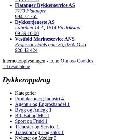
Flatanger Dykkerservice AS
7770 Flatanger
994 72 765
Dykkertjeneste AS
Labråten 14 A
,
1614 Fredrikstad
69 39 10 00
Vestfold Marineservice ANS
Professor Dahls gate 26
,
0260 Oslo
928 42 424
Internettopplysningen - io.no
Om oss
Cookies
Til resultatene
Dykkeroppdrag
Kategorier
Produksjon og Industri
4
Agentur og Engroshandel
1
Bygg og Anlegg
1
Bil, Båt og MC
1
Sport og Fritid
1
Tjenester og Service
1
Transport og Logistikk
1
Nyheter og Medier
0