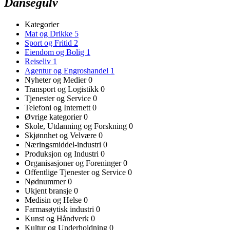
Dansegulv
Kategorier
Mat og Drikke
5
Sport og Fritid
2
Eiendom og Bolig
1
Reiseliv
1
Agentur og Engroshandel
1
Nyheter og Medier
0
Transport og Logistikk
0
Tjenester og Service
0
Telefoni og Internett
0
Øvrige kategorier
0
Skole, Utdanning og Forskning
0
Skjønnhet og Velvære
0
Næringsmiddel-industri
0
Produksjon og Industri
0
Organisasjoner og Foreninger
0
Offentlige Tjenester og Service
0
Nødnummer
0
Ukjent bransje
0
Medisin og Helse
0
Farmasøytisk industri
0
Kunst og Håndverk
0
Kultur og Underholdning
0