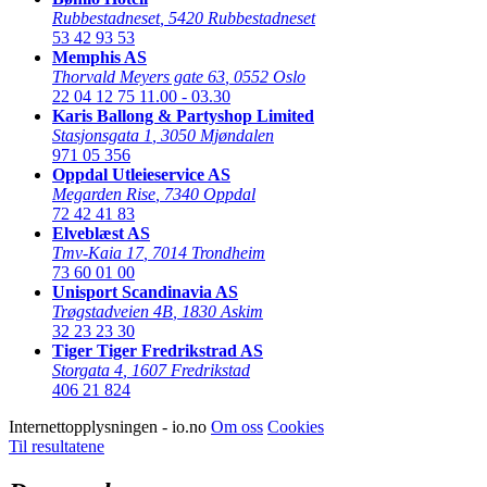
Rubbestadneset
,
5420 Rubbestadneset
53 42 93 53
Memphis AS
Thorvald Meyers gate 63
,
0552 Oslo
22 04 12 75
11.00 - 03.30
Karis Ballong & Partyshop Limited
Stasjonsgata 1
,
3050 Mjøndalen
971 05 356
Oppdal Utleieservice AS
Megarden Rise
,
7340 Oppdal
72 42 41 83
Elveblæst AS
Tmv-Kaia 17
,
7014 Trondheim
73 60 01 00
Unisport Scandinavia AS
Trøgstadveien 4B
,
1830 Askim
32 23 23 30
Tiger Tiger Fredrikstrad AS
Storgata 4
,
1607 Fredrikstad
406 21 824
Internettopplysningen - io.no
Om oss
Cookies
Til resultatene