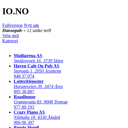
IO
.NO
Fullversjon
Nytt søk
Dansegulv
» 12 unike treff
Velg sted
Kategori
Multiarena AS
Smiåsvegen 16
,
3739 Skien
Haven Cafe Og Pub AS
Storgata 1
,
2050 Jessheim
948 37 074
Lotteritjenester
Hurumveien 39
,
3474 Åros
995 38 887
Roadhouse
Grønnegata 83
,
9008 Tromsø
977 89 193
Crazy Piano AS
Nibbalia 18
,
4330 Ålgård
906 06 397
Bømlo Hotell