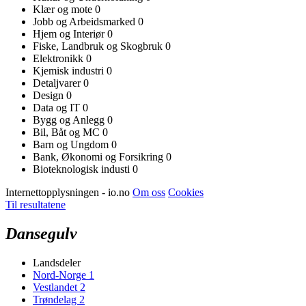
Klær og mote
0
Jobb og Arbeidsmarked
0
Hjem og Interiør
0
Fiske, Landbruk og Skogbruk
0
Elektronikk
0
Kjemisk industri
0
Detaljvarer
0
Design
0
Data og IT
0
Bygg og Anlegg
0
Bil, Båt og MC
0
Barn og Ungdom
0
Bank, Økonomi og Forsikring
0
Bioteknologisk industi
0
Internettopplysningen - io.no
Om oss
Cookies
Til resultatene
Dansegulv
Landsdeler
Nord-Norge
1
Vestlandet
2
Trøndelag
2