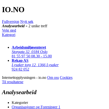
IO
.NO
Fullversjon
Nytt søk
Analysearbeid
» 2 unike treff
Velg sted
Kategori
Arbeidsmiljøsenteret
Storgata 32
,
0184 Oslo
81 55 97 50
08.30 - 15.00
Rekap AS
Lysaker torg 12
,
1366 Lysaker
924 82 052
Internettopplysningen - io.no
Om oss
Cookies
Til resultatene
Analysearbeid
Kategorier
Organisasjoner og Foreninger
1