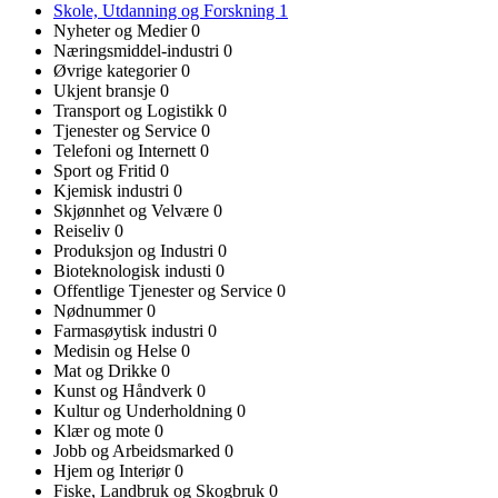
Skole, Utdanning og Forskning
1
Nyheter og Medier
0
Næringsmiddel-industri
0
Øvrige kategorier
0
Ukjent bransje
0
Transport og Logistikk
0
Tjenester og Service
0
Telefoni og Internett
0
Sport og Fritid
0
Kjemisk industri
0
Skjønnhet og Velvære
0
Reiseliv
0
Produksjon og Industri
0
Bioteknologisk industi
0
Offentlige Tjenester og Service
0
Nødnummer
0
Farmasøytisk industri
0
Medisin og Helse
0
Mat og Drikke
0
Kunst og Håndverk
0
Kultur og Underholdning
0
Klær og mote
0
Jobb og Arbeidsmarked
0
Hjem og Interiør
0
Fiske, Landbruk og Skogbruk
0