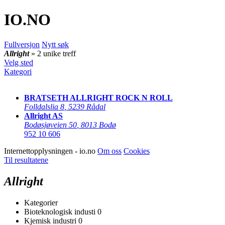
IO
.NO
Fullversjon
Nytt søk
Allright
» 2 unike treff
Velg sted
Kategori
BRATSETH ALLRIGHT ROCK N ROLL
Folldalslia 8
,
5239 Rådal
Allright AS
Bodøsjøveien 50
,
8013 Bodø
952 10 606
Internettopplysningen - io.no
Om oss
Cookies
Til resultatene
Allright
Kategorier
Bioteknologisk industi
0
Kjemisk industri
0