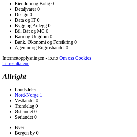
Eiendom og Bolig
0
Detaljvarer
0
Design
0
Data og IT
0
Bygg og Anlegg
0
Bil, Båt og MC
0
Barn og Ungdom
0
Bank, Økonomi og Forsikring
0
Agentur og Engroshandel
0
Internettopplysningen - io.no
Om oss
Cookies
Til resultatene
Allright
Landsdeler
Nord-Norge
1
Vestlandet
0
Trøndelag
0
Østlandet
0
Sørlandet
0
Byer
Bergen by
0