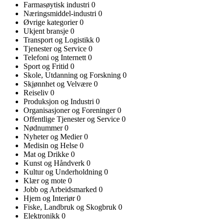
Farmasøytisk industri
0
Næringsmiddel-industri
0
Øvrige kategorier
0
Ukjent bransje
0
Transport og Logistikk
0
Tjenester og Service
0
Telefoni og Internett
0
Sport og Fritid
0
Skole, Utdanning og Forskning
0
Skjønnhet og Velvære
0
Reiseliv
0
Produksjon og Industri
0
Organisasjoner og Foreninger
0
Offentlige Tjenester og Service
0
Nødnummer
0
Nyheter og Medier
0
Medisin og Helse
0
Mat og Drikke
0
Kunst og Håndverk
0
Kultur og Underholdning
0
Klær og mote
0
Jobb og Arbeidsmarked
0
Hjem og Interiør
0
Fiske, Landbruk og Skogbruk
0
Elektronikk
0